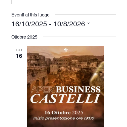
Eventi at this luogo
16/10/2025
 - 
10/8/2026
S
Ottobre 2025
e
l
e
GIO
16
z
i
o
n
a
l
a
d
a
t
a
.