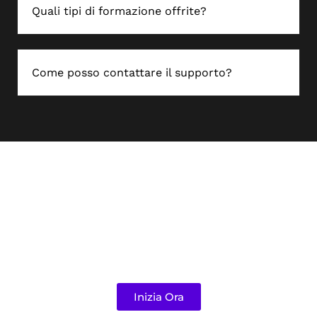
Quali tipi di formazione offrite?
Come posso contattare il supporto?
Fai la Differenza Oggi!
Insieme possiamo costruire una comunità di
leader e innovatori. Unisciti a noi nella nostra
missione.
Inizia Ora