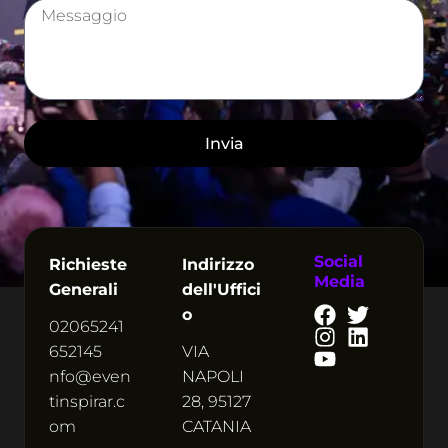
l
M
u
e
l
s
a
s
r
a
e
g
g
Invia
i
o
Social
Richieste
Indirizzo
Media
Generali
dell'Uffici
o
02065241
652145
VIA
nfo@even
NAPOLI
tinspirar.c
28, 95127
om
CATANIA