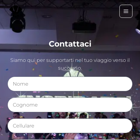
Vai
al
contenuto
Contattaci
Siamo qui per supportarti nel tuo viaggio verso il
successo.
N
o
m
e
C
o
g
n
C
o
e
m
l
e