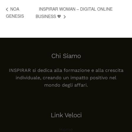
INSPIRAR WOMAN – DIGITAL ONLINE
NOA
GENESIS
BUSINESS 💖
Chi Siamo
INSPIRAR si dedica alla formazione e alla crescita
individuale, creando un impatto positivo nel
mondo degli affari.
Link Veloci
Home