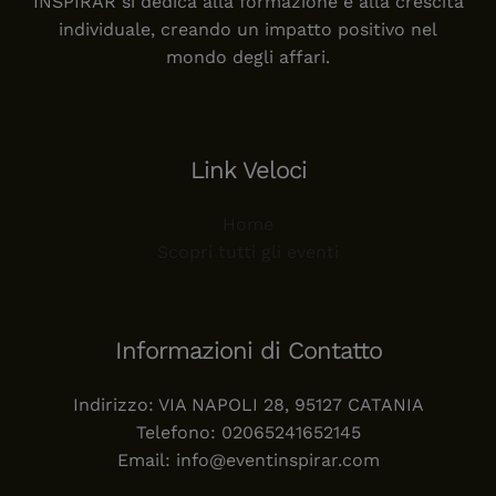
INSPIRAR si dedica alla formazione e alla crescita
z
individuale, creando un impatto positivo nel
i
mondo degli affari.
o
n
e
Link Veloci
Home
Scopri tutti gli eventi
Informazioni di Contatto
Indirizzo: VIA NAPOLI 28, 95127 CATANIA
Telefono: 02065241652145
Email: info@eventinspirar.com